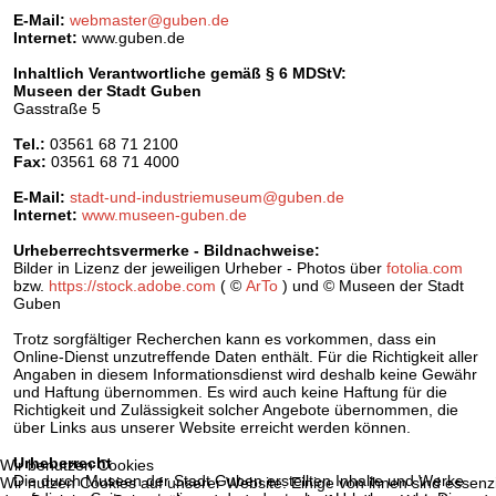
E-Mail:
webmaster@guben.de
Internet:
www.guben.de
Inhaltlich Verantwortliche gemäß § 6 MDStV:
Museen der Stadt Guben
Gasstraße 5
Tel.:
03561 68 71 2100
Fax:
03561 68 71 4000
E-Mail:
stadt-und-industriemuseum
@
guben.de
Internet:
www.museen-guben.de
Urheberrechtsvermerke - Bildnachweise:
Bilder in Lizenz der jeweiligen Urheber - Photos über
fotolia.com
bzw.
https://stock.adobe.com
( ©
ArTo
) und © Museen der Stadt
Guben
Trotz sorgfältiger Recherchen kann es vorkommen, dass ein
Online-Dienst unzutreffende Daten enthält. Für die Richtigkeit aller
Angaben in diesem Informationsdienst wird deshalb keine Gewähr
und Haftung übernommen. Es wird auch keine Haftung für die
Richtigkeit und Zulässigkeit solcher Angebote übernommen, die
über Links aus unserer Website erreicht werden können.
Urheberrecht
Wir benutzen Cookies
Die durch Museen der Stadt Guben erstellten Inhalte und Werke
Wir nutzen Cookies auf unserer Website. Einige von ihnen sind essenzie