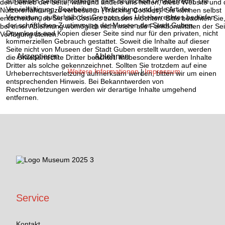
auf diesen Seiten unterliegen dem deutschen Urheberrecht. Die
den Betrieb der Seite, während andere uns helfen, diese Website und 
Vervielfältigung, Bearbeitung, Verbreitung und jede Art der
Nutzererfahrung zu verbessern (Tracking Cookies). Sie können selbst
Verwertung außerhalb der Grenzen des Urheberrechtes bedürfen
entscheiden, ob Sie die Cookies zulassen möchten. Bitte beachten Sie
der schriftlichen Zustimmung der Museen der Stadt Guben.
bei einer Ablehnung womöglich nicht mehr alle Funktionalitäten der Sei
Downloads und Kopien dieser Seite sind nur für den privaten, nicht
Verfügung stehen.
kommerziellen Gebrauch gestattet. Soweit die Inhalte auf dieser
Seite nicht von Museen der Stadt Guben erstellt wurden, werden
Akzeptieren
Ablehnen
die Urheberrechte Dritter beachtet. Insbesondere werden Inhalte
Dritter als solche gekennzeichnet. Sollten Sie trotzdem auf eine
Weitere Informationen
|
Impressum
Urheberrechtsverletzung aufmerksam werden, bitten wir um einen
entsprechenden Hinweis. Bei Bekanntwerden von
Rechtsverletzungen werden wir derartige Inhalte umgehend
entfernen.
Service
Kontakt