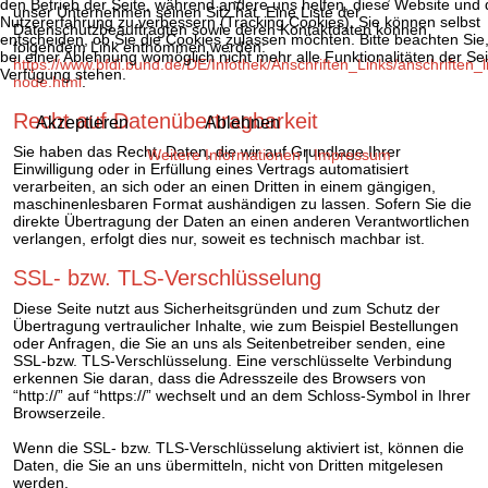
den Betrieb der Seite, während andere uns helfen, diese Website und 
unser Unternehmen seinen Sitz hat. Eine Liste der
Nutzererfahrung zu verbessern (Tracking Cookies). Sie können selbst
Datenschutzbeauftragten sowie deren Kontaktdaten können
entscheiden, ob Sie die Cookies zulassen möchten. Bitte beachten Sie
folgendem Link entnommen werden:
bei einer Ablehnung womöglich nicht mehr alle Funktionalitäten der Sei
https://www.bfdi.bund.de/DE/Infothek/Anschriften_Links/anschriften_l
Verfügung stehen.
node.html
.
Recht auf Datenübertragbarkeit
Akzeptieren
Ablehnen
Sie haben das Recht, Daten, die wir auf Grundlage Ihrer
Weitere Informationen
|
Impressum
Einwilligung oder in Erfüllung eines Vertrags automatisiert
verarbeiten, an sich oder an einen Dritten in einem gängigen,
maschinenlesbaren Format aushändigen zu lassen. Sofern Sie die
direkte Übertragung der Daten an einen anderen Verantwortlichen
verlangen, erfolgt dies nur, soweit es technisch machbar ist.
SSL- bzw. TLS-Verschlüsselung
Diese Seite nutzt aus Sicherheitsgründen und zum Schutz der
Übertragung vertraulicher Inhalte, wie zum Beispiel Bestellungen
oder Anfragen, die Sie an uns als Seitenbetreiber senden, eine
SSL-bzw. TLS-Verschlüsselung. Eine verschlüsselte Verbindung
erkennen Sie daran, dass die Adresszeile des Browsers von
“http://” auf “https://” wechselt und an dem Schloss-Symbol in Ihrer
Browserzeile.
Wenn die SSL- bzw. TLS-Verschlüsselung aktiviert ist, können die
Daten, die Sie an uns übermitteln, nicht von Dritten mitgelesen
werden.