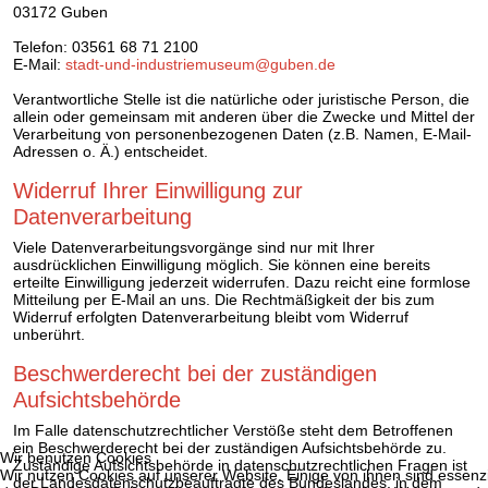
03172 Guben
Telefon: 03561 68 71 2100
E-Mail:
stadt-und-industriemuseum@guben.de
Verantwortliche Stelle ist die natürliche oder juristische Person, die
allein oder gemeinsam mit anderen über die Zwecke und Mittel der
Verarbeitung von personenbezogenen Daten (z.B. Namen, E-Mail-
Adressen o. Ä.) entscheidet.
Widerruf Ihrer Einwilligung zur
Datenverarbeitung
Viele Datenverarbeitungsvorgänge sind nur mit Ihrer
ausdrücklichen Einwilligung möglich. Sie können eine bereits
erteilte Einwilligung jederzeit widerrufen. Dazu reicht eine formlose
Mitteilung per E-Mail an uns. Die Rechtmäßigkeit der bis zum
Widerruf erfolgten Datenverarbeitung bleibt vom Widerruf
unberührt.
Beschwerderecht bei der zuständigen
Aufsichtsbehörde
Im Falle datenschutzrechtlicher Verstöße steht dem Betroffenen
ein Beschwerderecht bei der zuständigen Aufsichtsbehörde zu.
Wir benutzen Cookies
Zuständige Aufsichtsbehörde in datenschutzrechtlichen Fragen ist
Wir nutzen Cookies auf unserer Website. Einige von ihnen sind essenzie
der Landesdatenschutzbeauftragte des Bundeslandes, in dem