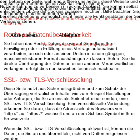
den Betrieb der Seite, während andere uns helfen, diese Website und 
unser Unternehmen seinen Sitz hat. Eine Liste der
Nutzererfahrung zu verbessern (Tracking Cookies). Sie können selbst
Datenschutzbeauftragten sowie deren Kontaktdaten können
entscheiden, ob Sie die Cookies zulassen möchten. Bitte beachten Sie
folgendem Link entnommen werden:
bei einer Ablehnung womöglich nicht mehr alle Funktionalitäten der Sei
https://www.bfdi.bund.de/DE/Infothek/Anschriften_Links/anschriften_l
Verfügung stehen.
node.html
.
Recht auf Datenübertragbarkeit
Akzeptieren
Ablehnen
Sie haben das Recht, Daten, die wir auf Grundlage Ihrer
Weitere Informationen
|
Impressum
Einwilligung oder in Erfüllung eines Vertrags automatisiert
verarbeiten, an sich oder an einen Dritten in einem gängigen,
maschinenlesbaren Format aushändigen zu lassen. Sofern Sie die
direkte Übertragung der Daten an einen anderen Verantwortlichen
verlangen, erfolgt dies nur, soweit es technisch machbar ist.
SSL- bzw. TLS-Verschlüsselung
Diese Seite nutzt aus Sicherheitsgründen und zum Schutz der
Übertragung vertraulicher Inhalte, wie zum Beispiel Bestellungen
oder Anfragen, die Sie an uns als Seitenbetreiber senden, eine
SSL-bzw. TLS-Verschlüsselung. Eine verschlüsselte Verbindung
erkennen Sie daran, dass die Adresszeile des Browsers von
“http://” auf “https://” wechselt und an dem Schloss-Symbol in Ihrer
Browserzeile.
Wenn die SSL- bzw. TLS-Verschlüsselung aktiviert ist, können die
Daten, die Sie an uns übermitteln, nicht von Dritten mitgelesen
werden.