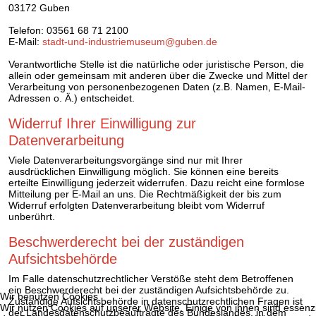
03172 Guben
Telefon: 03561 68 71 2100
E-Mail:
stadt-und-industriemuseum@guben.de
Verantwortliche Stelle ist die natürliche oder juristische Person, die
allein oder gemeinsam mit anderen über die Zwecke und Mittel der
Verarbeitung von personenbezogenen Daten (z.B. Namen, E-Mail-
Adressen o. Ä.) entscheidet.
Widerruf Ihrer Einwilligung zur
Datenverarbeitung
Viele Datenverarbeitungsvorgänge sind nur mit Ihrer
ausdrücklichen Einwilligung möglich. Sie können eine bereits
erteilte Einwilligung jederzeit widerrufen. Dazu reicht eine formlose
Mitteilung per E-Mail an uns. Die Rechtmäßigkeit der bis zum
Widerruf erfolgten Datenverarbeitung bleibt vom Widerruf
unberührt.
Beschwerderecht bei der zuständigen
Aufsichtsbehörde
Im Falle datenschutzrechtlicher Verstöße steht dem Betroffenen
ein Beschwerderecht bei der zuständigen Aufsichtsbehörde zu.
Wir benutzen Cookies
Zuständige Aufsichtsbehörde in datenschutzrechtlichen Fragen ist
Wir nutzen Cookies auf unserer Website. Einige von ihnen sind essenzie
der Landesdatenschutzbeauftragte des Bundeslandes, in dem