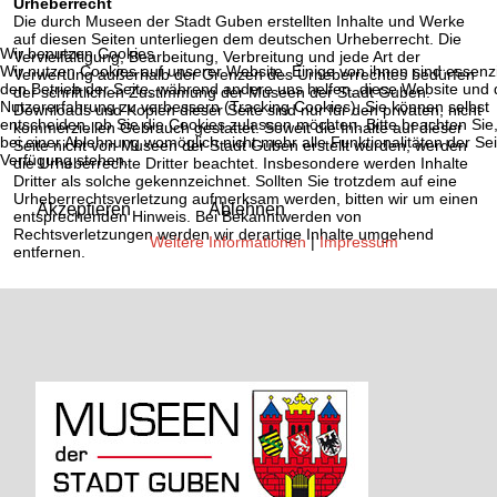
Urheberrecht
Die durch Museen der Stadt Guben erstellten Inhalte und Werke
auf diesen Seiten unterliegen dem deutschen Urheberrecht. Die
Wir benutzen Cookies
Vervielfältigung, Bearbeitung, Verbreitung und jede Art der
Wir nutzen Cookies auf unserer Website. Einige von ihnen sind essenzie
Verwertung außerhalb der Grenzen des Urheberrechtes bedürfen
den Betrieb der Seite, während andere uns helfen, diese Website und 
der schriftlichen Zustimmung der Museen der Stadt Guben.
Nutzererfahrung zu verbessern (Tracking Cookies). Sie können selbst
Downloads und Kopien dieser Seite sind nur für den privaten, nicht
entscheiden, ob Sie die Cookies zulassen möchten. Bitte beachten Sie
kommerziellen Gebrauch gestattet. Soweit die Inhalte auf dieser
bei einer Ablehnung womöglich nicht mehr alle Funktionalitäten der Sei
Seite nicht von Museen der Stadt Guben erstellt wurden, werden
Verfügung stehen.
die Urheberrechte Dritter beachtet. Insbesondere werden Inhalte
Dritter als solche gekennzeichnet. Sollten Sie trotzdem auf eine
Urheberrechtsverletzung aufmerksam werden, bitten wir um einen
Akzeptieren
Ablehnen
entsprechenden Hinweis. Bei Bekanntwerden von
Rechtsverletzungen werden wir derartige Inhalte umgehend
Weitere Informationen
|
Impressum
entfernen.