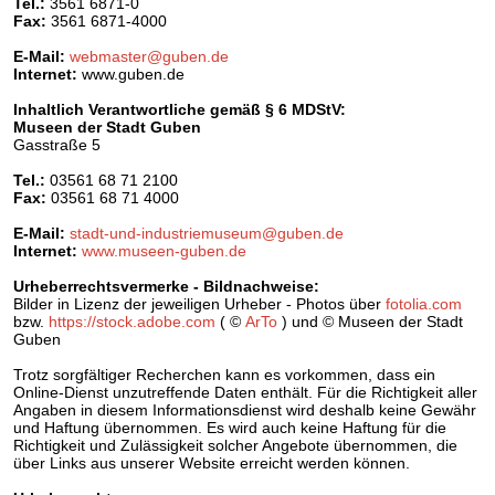
Tel.:
3561 6871-0
Fax:
3561 6871-4000
E-Mail:
webmaster@guben.de
Internet:
www.guben.de
Inhaltlich Verantwortliche gemäß § 6 MDStV:
Museen der Stadt Guben
Gasstraße 5
Tel.:
03561 68 71 2100
Fax:
03561 68 71 4000
E-Mail:
stadt-und-industriemuseum
@
guben.de
Internet:
www.museen-guben.de
Urheberrechtsvermerke - Bildnachweise:
Bilder in Lizenz der jeweiligen Urheber - Photos über
fotolia.com
bzw.
https://stock.adobe.com
( ©
ArTo
) und © Museen der Stadt
Guben
Trotz sorgfältiger Recherchen kann es vorkommen, dass ein
Online-Dienst unzutreffende Daten enthält. Für die Richtigkeit aller
Angaben in diesem Informationsdienst wird deshalb keine Gewähr
und Haftung übernommen. Es wird auch keine Haftung für die
Richtigkeit und Zulässigkeit solcher Angebote übernommen, die
über Links aus unserer Website erreicht werden können.