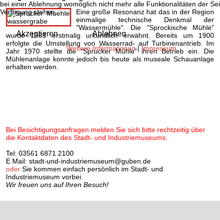
bei einer Ablehnung womöglich nicht mehr alle Funktionalitäten der Sei
Verfügung stehen.
Eine große Resonanz hat das in der Region
einmalige technische Denkmal der
"Wassermühle". Die "Sprockische Mühle"
Akzeptieren
Ablehnen
wurde 1363 erstmalig urkundlich erwähnt. Bereits um 1900
erfolgte die Umstellung von Wasserrad- auf Turbinenantrieb. Im
Weitere Informationen
|
Impressum
Jahr 1970 stellte die "Sprucker Mühle" ihren Betrieb ein. Die
Mühlenanlage konnte jedoch bis heute als museale Schauanlage
erhalten werden.
Bei Besichtigungsanfragen melden Sie sich bitte rechtzeitig über
die Kontaktdaten des Stadt- und Industriemuseums:
Tel: 03561 6871 2100
E Mail:
stadt-und-industriemuseum@guben.de
oder
Sie kommen einfach persönlich im Stadt- und
Industriemuseum vorbei.
Wir freuen uns auf Ihren Besuch!