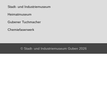
Stadt- und Industriemuseum
Heimatmuseum
Gubener Tuchmacher
Chemiefaserwerk
© Stadt- und Industriemuseum Guben 2026
♿