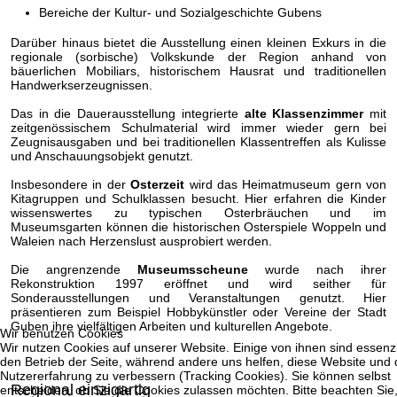
Bereiche der Kultur- und Sozialgeschichte Gubens
Darüber hinaus bietet die Ausstellung einen kleinen Exkurs in die
regionale (sorbische) Volkskunde der Region anhand von
bäuerlichen Mobiliars, historischem Hausrat und traditionellen
Handwerkserzeugnissen.
Das in die Dauerausstellung integrierte
alte Klassenzimmer
mit
zeitgenössischem Schulmaterial wird immer wieder gern bei
Zeugnisausgaben und bei traditionellen Klassentreffen als Kulisse
und Anschauungsobjekt genutzt.
Insbesondere in der
Osterzeit
wird das Heimatmuseum gern von
Kitagruppen und Schulklassen besucht. Hier erfahren die Kinder
wissenswertes zu typischen Osterbräuchen und im
Museumsgarten können die historischen Osterspiele Woppeln und
Waleien nach Herzenslust ausprobiert werden.
Die angrenzende
Museumsscheune
wurde nach ihrer
Rekonstruktion 1997 eröffnet und wird seither für
Sonderausstellungen und Veranstaltungen genutzt. Hier
präsentieren zum Beispiel Hobbykünstler oder Vereine der Stadt
Guben ihre vielfältigen Arbeiten und kulturellen Angebote.
Wir benutzen Cookies
Wir nutzen Cookies auf unserer Website. Einige von ihnen sind essenzie
den Betrieb der Seite, während andere uns helfen, diese Website und 
Nutzererfahrung zu verbessern (Tracking Cookies). Sie können selbst
Regional einzigartig
entscheiden, ob Sie die Cookies zulassen möchten. Bitte beachten Sie