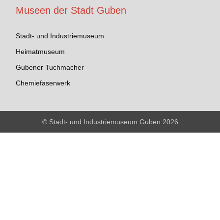
Museen der Stadt Guben
Stadt- und Industriemuseum
Heimatmuseum
Gubener Tuchmacher
Chemiefaserwerk
© Stadt- und Industriemuseum Guben 2026
♿